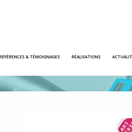
2 – Un véritable plan de 
RÉFÉRENCES & TÉMOIGNAGES
RÉALISATIONS
ACTUALI