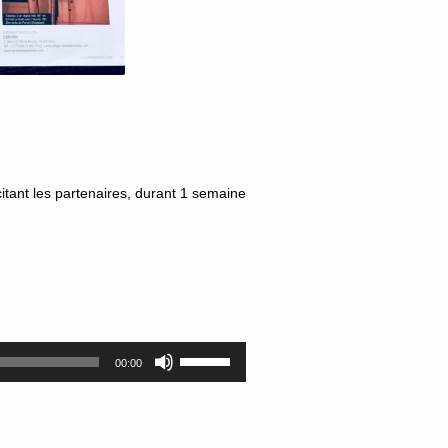
citant les partenaires, durant 1 semaine
Utilisez
00:00
les
flèches
haut/bas
pour