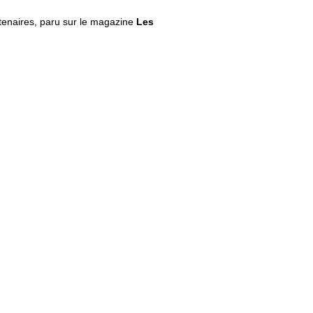
augmenter
artenaires, paru sur le magazine
Les
ou
diminuer
le
volume.