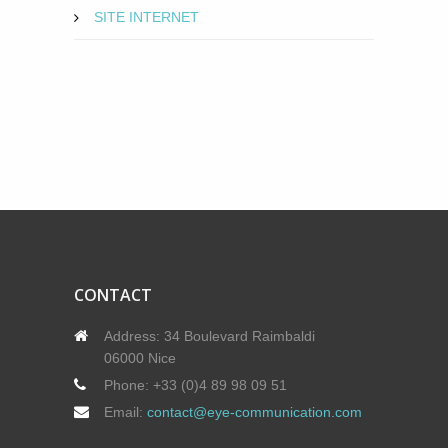
SITE INTERNET
CONTACT
Address:
34 Boulevard Raimbaldi
06000 Nice
Phone:
+33 (0)4 89 98 09 51
Email:
contact@eye-communication.com