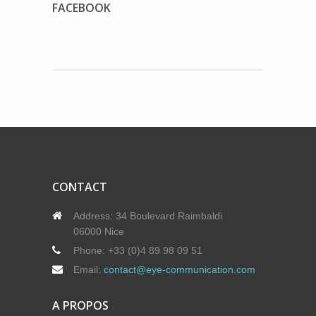
FACEBOOK
CONTACT
Address:
34 Boulevard Raimbaldi
06000 Nice
Phone:
+33 (0)4 89 98 09 51
Email:
contact@eye-communication.com
A PROPOS