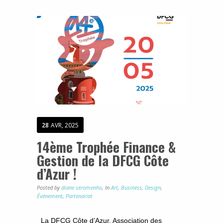
28
AVR, 2025
14ème Trophée Finance &
Gestion de la DFCG Côte
d’Azur !
Posted by
diane seromenho
,
In
Art
,
Business
,
Design
,
Événement
,
Partenariat
La DFCG Côte d’Azur, Association des