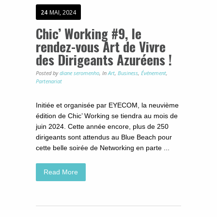
24
MAI, 2024
Chic’ Working #9, le
rendez-vous Art de Vivre
des Dirigeants Azuréens !
Posted by
diane seromenho
,
In
Art
,
Business
,
Événement
,
Partenariat
Initiée et organisée par EYECOM, la neuvième
édition de Chic’ Working se tiendra au mois de
juin 2024. Cette année encore, plus de 250
dirigeants sont attendus au Blue Beach pour
cette belle soirée de Networking en parte ...
Read More