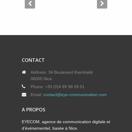
CONTACT
Address:
34 Boulevard Raimbaldi
06000 Nice
Phone:
+33 (0)4 89 98 09 51
Email:
contact@eye-communication.com
A PROPOS
EYECOM, agence de communication digitale et
d’événementiel, basée à Nice.